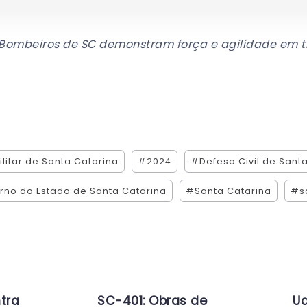
 Bombeiros de SC demonstram força e agilidade em 
litar de Santa Catarina
#2024
#Defesa Civil de Sant
no do Estado de Santa Catarina
#Santa Catarina
#s
tra
SC-401: Obras de
Ud