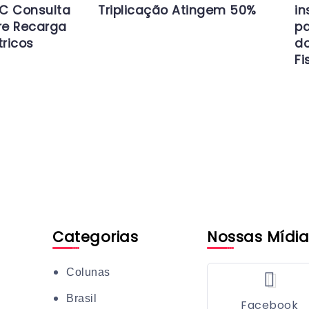
C Consulta
Triplicação Atingem 50%
in
re Recarga
pa
tricos
d
Fi
Categorias
Nossas Mídia
Colunas
Brasil
Facebook