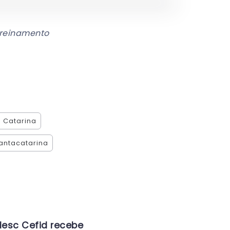
treinamento
a Catarina
antacatarina
esc Cefid recebe