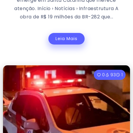
emerge em Santa Catarina que merece
atenção. Início › Notícias › Infraestrutura A
obra de R$ 19 milhões da BR-282 que...
Leia Mais
0
93
1