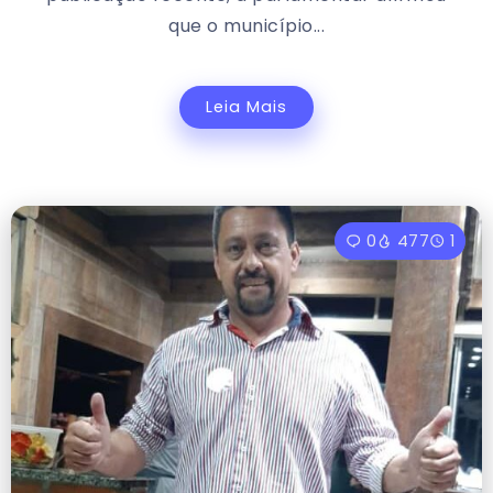
que o município...
Leia Mais
0
477
1