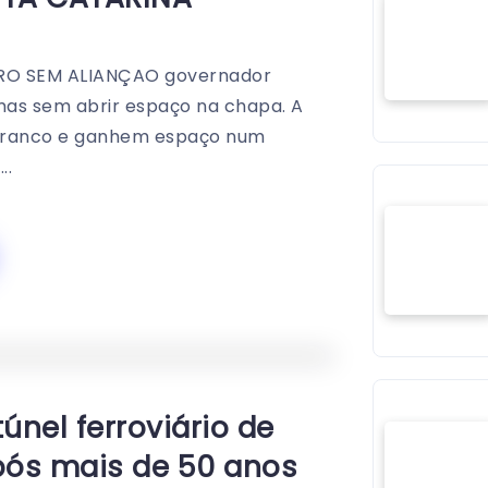
RO SEM ALIANÇAO governador
 mas sem abrir espaço na chapa. A
branco e ganhem espaço num
..
0
219
1
únel ferroviário de
após mais de 50 anos