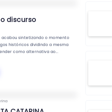
0
170
2
 o discurso
e acabou sintetizando o momento
igos históricos dividindo a mesma
ender como alternativa ao...
0
146
3
rina
TA CATARINA