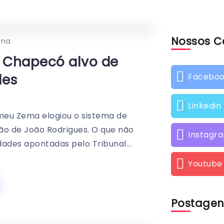
Nossos C
0
126
1
ina
 Chapecó alvo de
des
Facebo
Linkedin
omeu Zema elogiou o sistema de
ão de João Rodrigues. O que não
Instagr
dades apontadas pelo Tribunal...
Youtube
Postagen