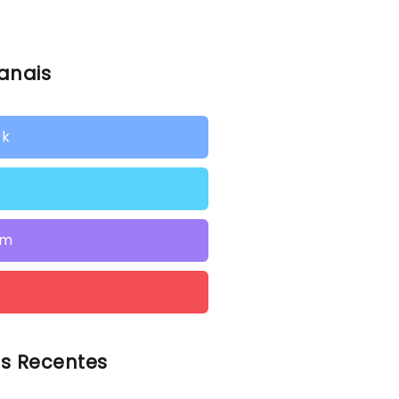
anais
ok
am
s Recentes