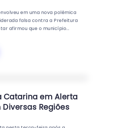
 envolveu em uma nova polêmica
iderada falsa contra a Prefeitura
ar afirmou que o município...
0
252
1
 Catarina em Alerta
m Diversas Regiões
rta nesta terça-feira após a