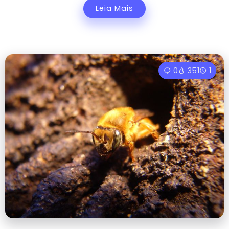
Leia Mais
0
351
1