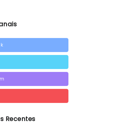
anais
ok
am
s Recentes