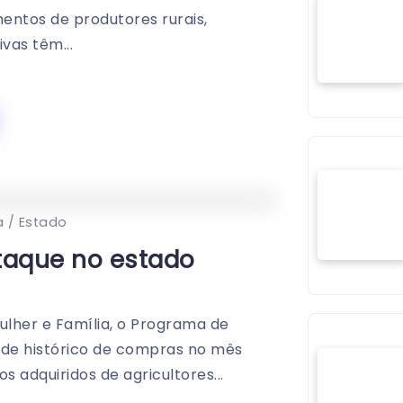
mentos de produtores rurais,
vas têm...
0
421
1
a / Estado
staque no estado
Mulher e Família, o Programa de
rde histórico de compras no mês
 adquiridos de agricultores...