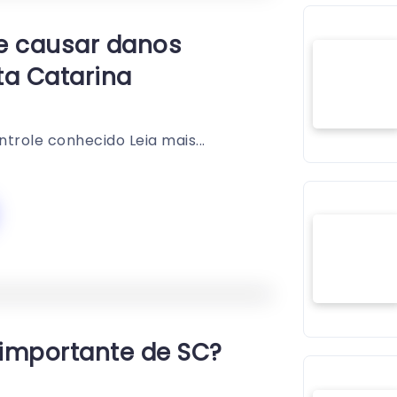
0
353
1
e causar danos
a Catarina
role conhecido Leia mais...
0
354
1
 importante de SC?