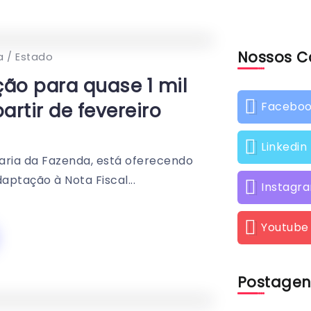
Nossos C
0
359
1
a / Estado
ção para quase 1 mil
artir de fevereiro
Facebo
Linkedin
aria da Fazenda, está oferecendo
aptação à Nota Fiscal...
Instagr
Youtube
Postagen