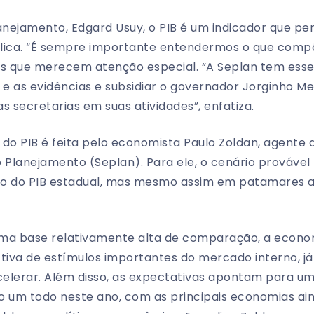
anejamento, Edgard Usuy, o PIB é um indicador que pe
lica. “É sempre importante entendermos o que compõ
os que merecem atenção especial. “A Seplan tem esse o
 as evidências e subsidiar o governador Jorginho Mel
as secretarias em suas atividades”, enfatiza.
 do PIB é feita pelo economista Paulo Zoldan, agente 
 Planejamento (Seplan). Para ele, o cenário provável
ão do PIB estadual, mas mesmo assim em patamares 
uma base relativamente alta de comparação, a econo
iva de estímulos importantes do mercado interno, j
acelerar. Além disso, as expectativas apontam para 
 um todo neste ano, com as principais economias ai