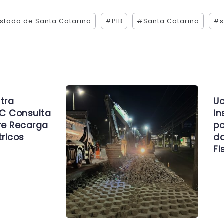
stado de Santa Catarina
#PIB
#Santa Catarina
#s
tra
Ud
C Consulta
in
re Recarga
pa
tricos
d
Fi