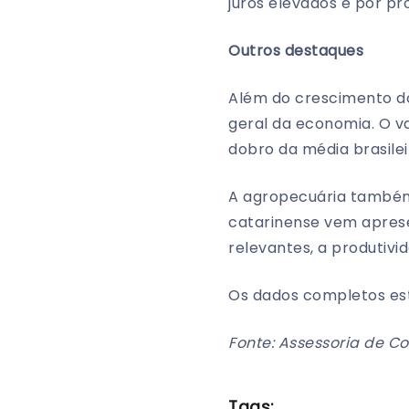
juros elevados e por pr
Outros destaques
Além do crescimento d
geral da economia. O v
dobro da média brasilei
A agropecuária também
catarinense vem apres
relevantes, a produtiv
Os dados completos est
Fonte: Assessoria de C
Tags: