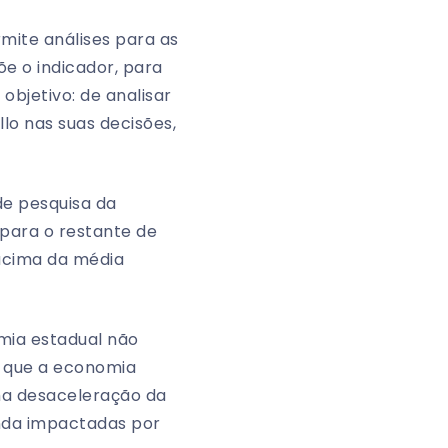
rmite análises para as
e o indicador, para
bjetivo: de analisar
lo nas suas decisões,
de pesquisa da
 para o restante de
acima da média
mia estadual não
á que a economia
uma desaceleração da
nda impactadas por