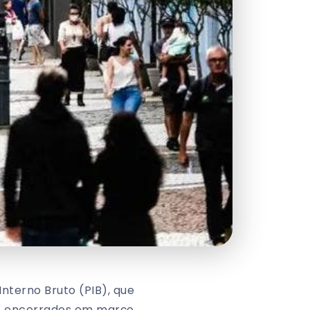
nterno Bruto (PIB), que
s encerrados em março,