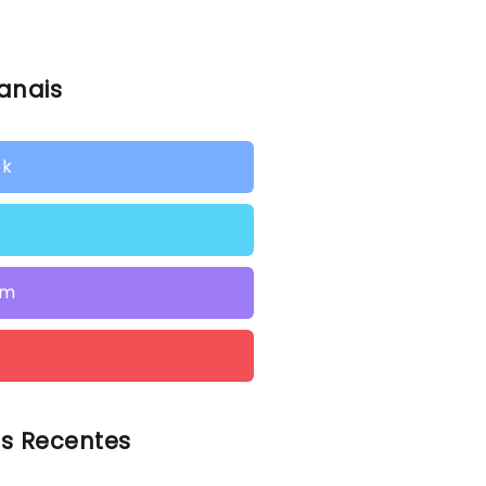
anais
ok
am
s Recentes