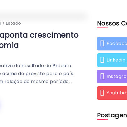
Nossos C
0
272
2
a / Estado
e aponta crescimento
nomia
Facebo
Linkedin
ativa do resultado do Produto
 acima do previsto para o país.
Instagr
m relação ao mesmo período...
Youtube
Postagen