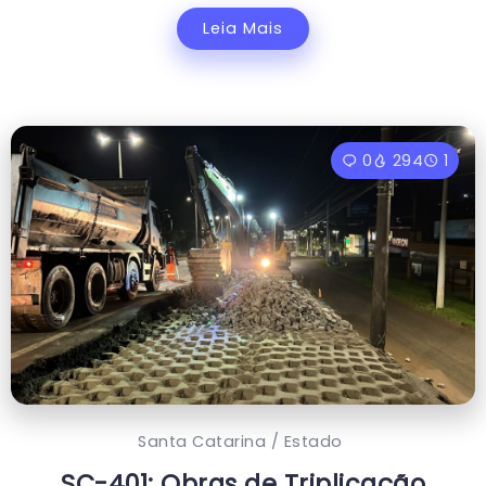
Leia Mais
0
294
1
Santa Catarina / Estado
SC-401: Obras de Triplicação