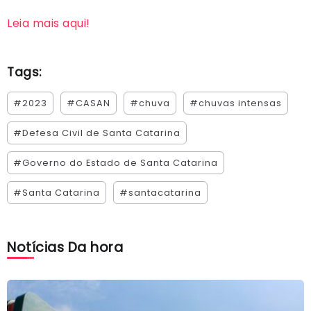
Leia mais aqui!
Tags:
#2023
#CASAN
#chuva
#chuvas intensas
#Defesa Civil de Santa Catarina
#Governo do Estado de Santa Catarina
#Santa Catarina
#santacatarina
Notícias Da hora