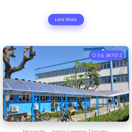
Leia Mais
0
397
2
Educação
Santa Catarina / Estado