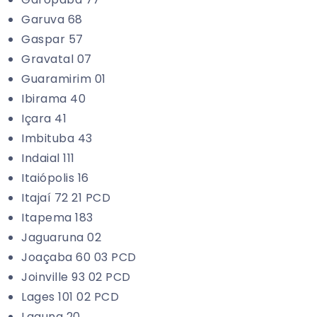
Garuva 68
Gaspar 57
Gravatal 07
Guaramirim 01
Ibirama 40
Içara 41
Imbituba 43
Indaial 111
Itaiópolis 16
Itajaí 72 21 PCD
Itapema 183
Jaguaruna 02
Joaçaba 60 03 PCD
Joinville 93 02 PCD
Lages 101 02 PCD
Laguna 20