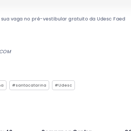
 sua vaga no pré-vestibular gratuito da Udesc Faed
SECOM
na
#santacatarina
#Udesc