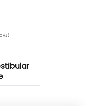
SCHJ)
stibular
e