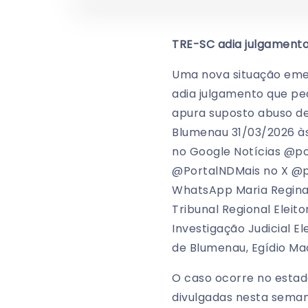
TRE-SC adia julgament
Uma nova situação emer
adia julgamento que p
apura suposto abuso de 
Blumenau 31/03/2026 às
no Google Notícias @p
@PortalNDMais no X @po
WhatsApp Maria Regina 
Tribunal Regional Eleit
Investigação Judicial El
de Blumenau, Egídio Mac
O caso ocorre no estad
divulgadas nesta seman