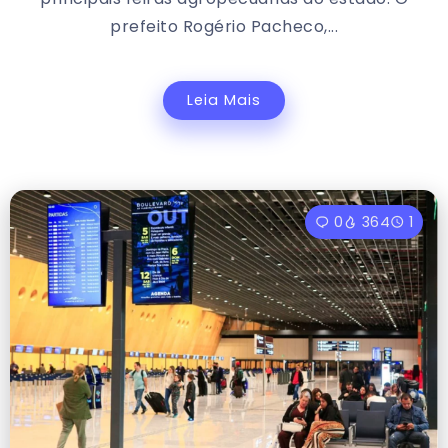
prefeito Rogério Pacheco,...
Leia Mais
0
364
1