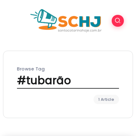
Browse Tag
#tubarão
1 Article