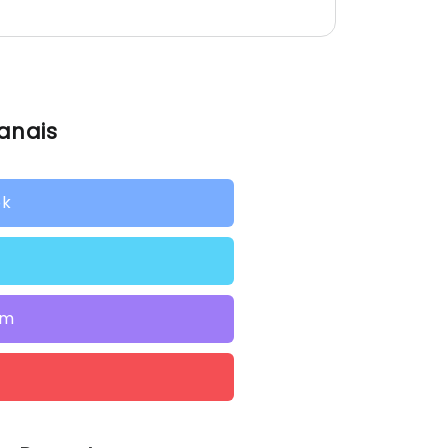
anais
ok
am