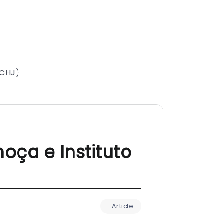
SCHJ)
oça e Instituto
1 Article