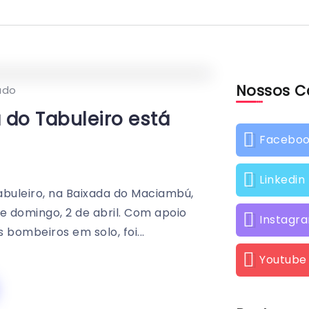
Nossos C
0
635
1
ado
 do Tabuleiro está
Facebo
Linkedin
abuleiro, na Baixada do Maciambú,
e domingo, 2 de abril. Com apoio
Instagr
bombeiros em solo, foi...
Youtube