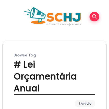
Browse Tag
# Lei
Orçamentária
Anual
1 Article