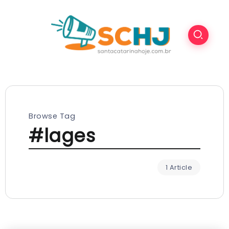
Browse Tag
#lages
1 Article