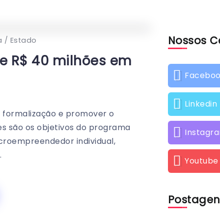
Nossos C
0
303
2
a / Estado
de R$ 40 milhões em
Facebo
Linkedin
 formalização e promover o
s são os objetivos do programa
Instagr
croempreendedor individual,
.
Youtube
Postagen