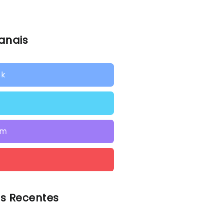
anais
ok
am
s Recentes