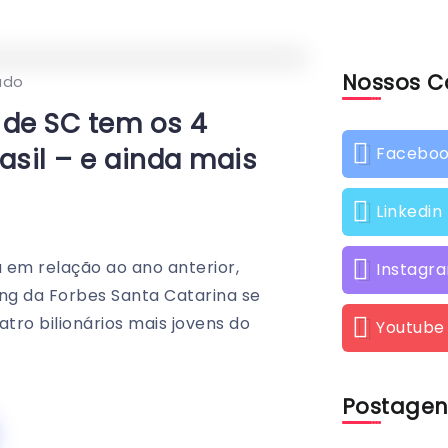
Nossos C
0
566
1
ado
 de SC tem os 4
asil – e ainda mais
Facebo
Linkedin
 em relação ao ano anterior,
Instagr
ing da Forbes Santa Catarina se
tro bilionários mais jovens do
Youtube
Postagen