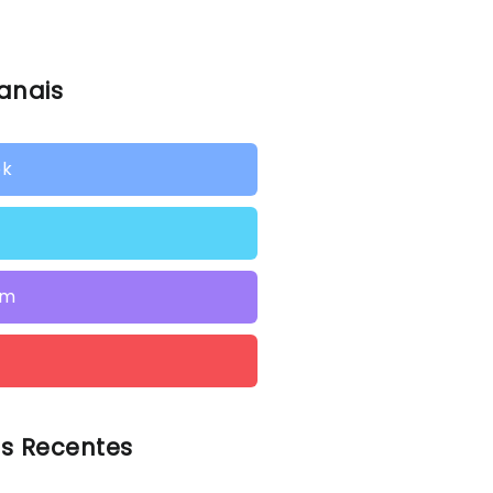
anais
ok
am
s Recentes