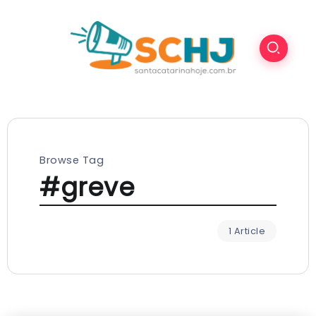
Browse Tag
#greve
1 Article