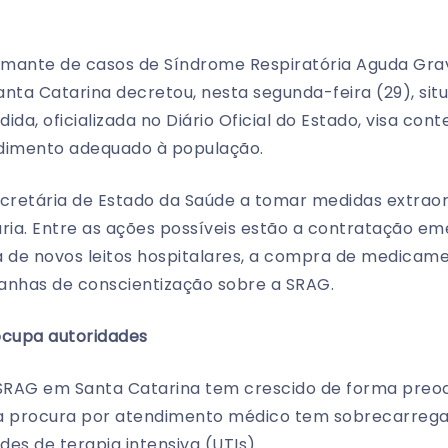
rmante de casos de Síndrome Respiratória Aguda Gra
anta Catarina decretou, nesta segunda-feira (29), si
da, oficializada no Diário Oficial do Estado, visa cont
ndimento adequado à população.
ecretária de Estado da Saúde a tomar medidas extraor
ria. Entre as ações possíveis estão a contratação em
ra de novos leitos hospitalares, a compra de medicame
anhas de conscientização sobre a SRAG.
cupa autoridades
SRAG em Santa Catarina tem crescido de forma preoc
 procura por atendimento médico tem sobrecarregad
es de terapia intensiva (UTIs).