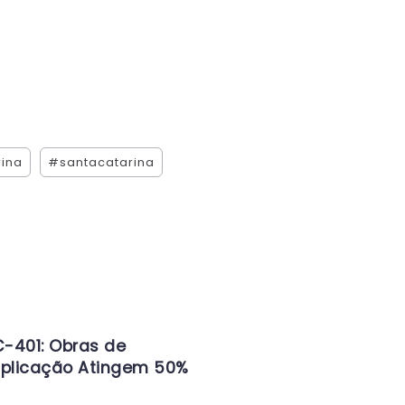
rina
#santacatarina
-401: Obras de
iplicação Atingem 50%