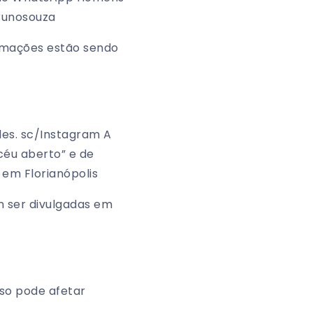
runosouza
ormações estão sendo
es. sc/Instagram A
 céu aberto” e de
 em Florianópolis
 ser divulgadas em
so pode afetar