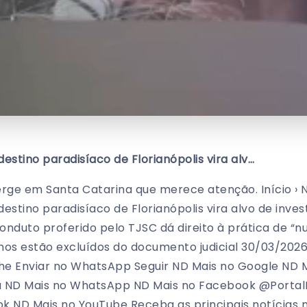
estino paradisíaco de Florianópolis vira alv…
ge em Santa Catarina que merece atenção. Início › N
stino paradisíaco de Florianópolis vira alvo de invest
nduto proferido pelo TJSC dá direito à prática de “nu
nos estão excluídos do documento judicial 30/03/2026
lhe Enviar no WhatsApp Seguir ND Mais no Google ND M
a ND Mais no WhatsApp ND Mais no Facebook @Portal
ok ND Mais no YouTube Receba as principais notícia