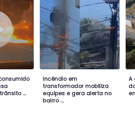
 consumido
Incêndio em
A 
usa
transformador mobiliza
da
trânsito …
equipes e gera alerta no
en
bairro …