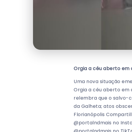
Orgia a céu aberto em d
Uma nova situação emer
Orgia a céu aberto em de
relembra que o salvo-co
da Galheta; atos obsce
Florianópolis Comparti
@portalndmais no Inst
@portalndmais no TikT