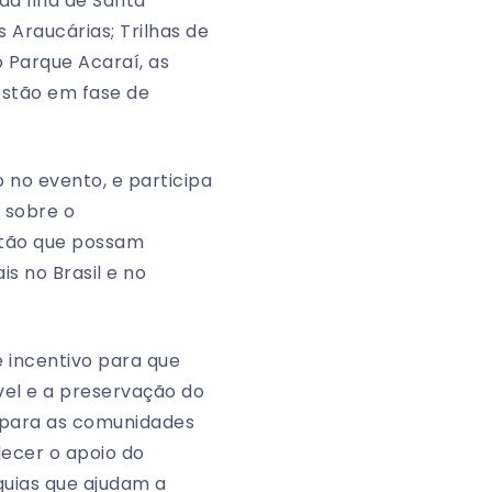
da Ilha de Santa
Araucárias; Trilhas de
o Parque Acaraí, as
 estão em fase de
o no evento, e participa
s sobre o
stão que possam
s no Brasil e no
 incentivo para que
vel e a preservação do
 para as comunidades
decer o apoio do
 guias que ajudam a