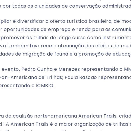
os por todas as a unidades de conservação administrada
iar e diversificar a oferta turística brasileira, de mo
ar oportunidades de emprego e renda para as comuni
 promover as trilhas de longo curso como instrumen
iativa também favorece a atenuação dos efeitos de mu
idades de migração de fauna e a promoção de educaç
evento, Pedro Cunha e Menezes representando o MMA
an-Americana de Trilhas; Paula Rascão representando
representando o ICMBIO.
iva da coalizão norte-americana American Trails, cri
cil. A American Trails é a maior organização de trilha