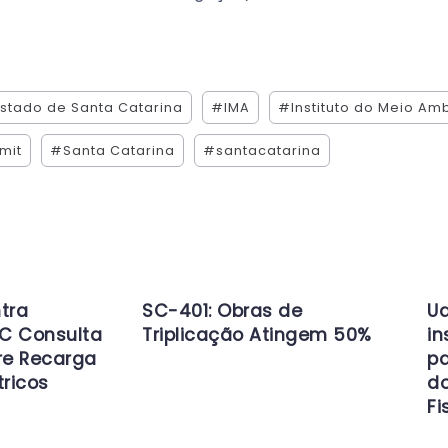
stado de Santa Catarina
#IMA
#Instituto do Meio Am
mit
#Santa Catarina
#santacatarina
tra
SC-401: Obras de
Ud
C Consulta
Triplicação Atingem 50%
in
re Recarga
pa
tricos
d
Fi