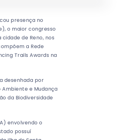
rcou presença no
re), o maior congresso
na cidade de Reno, nos
ue compõem a Rede
ncing Trails Awards na
iva desenhada por
io Ambiente e Mudança
ão da Biodiversidade
MA) envolvendo o
estado possuí