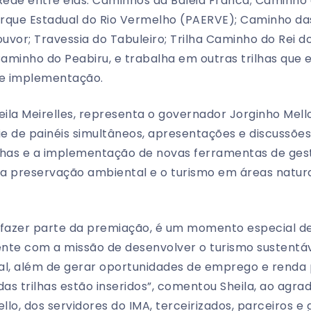
Rede entre elas: Caminhos da Baleia Franca; Caminho 
rque Estadual do Rio Vermelho (PAERVE); Caminho das 
vor; Travessia do Tabuleiro; Trilha Caminho do Rei d
Caminho do Peabiru, e trabalha em outras trilhas que
de implementação.
eila Meirelles, representa o governador Jorginho Mell
ie de painéis simultâneos, apresentações e discussõe
ilhas e a implementação de novas ferramentas de ge
 a preservação ambiental e o turismo em áreas naturai
fazer parte da premiação, é um momento especial de
nte com a missão de desenvolver o turismo sustentá
al, além de gerar oportunidades de emprego e renda
das trilhas estão inseridos”, comentou Sheila, ao agra
lo, dos servidores do IMA, terceirizados, parceiros e