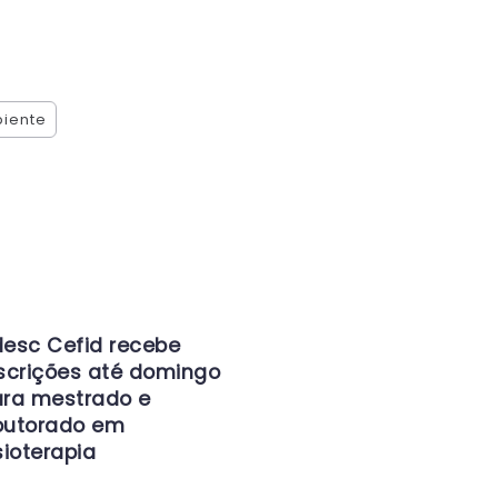
biente
esc Cefid recebe
scrições até domingo
ra mestrado e
outorado em
sioterapia