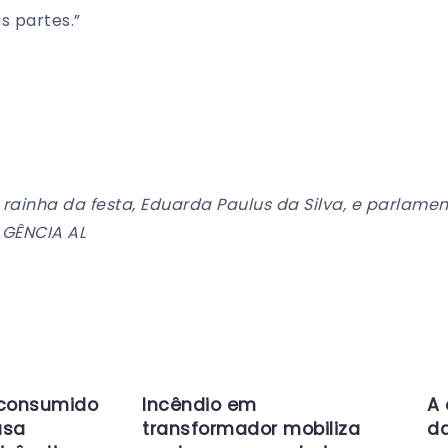
as partes.”
, rainha da festa, Eduarda Paulus da Silva, e parlame
AGÊNCIA AL
 consumido
Incêndio em
A 
usa
transformador mobiliza
da