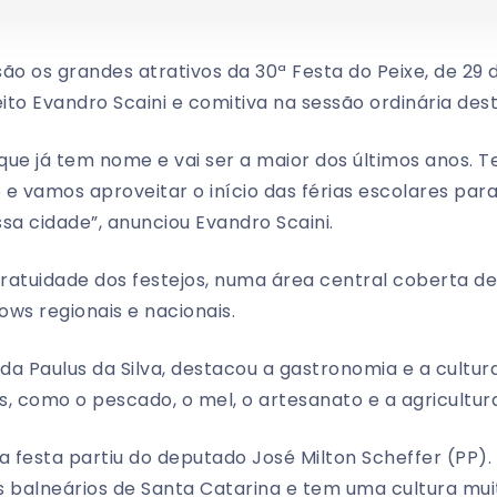
ão os grandes atrativos da 30ª Festa do Peixe, de 29 de
to Evandro Scaini e comitiva na sessão ordinária dest
 que já tem nome e vai ser a maior dos últimos anos.
e vamos aproveitar o início das férias escolares par
a cidade”, anunciou Evandro Scaini.
gratuidade dos festejos, numa área central coberta de
ws regionais e nacionais.
rda Paulus da Silva, destacou a gastronomia e a cultu
is, como o pescado, o mel, o artesanato e a agricultur
 a festa partiu do deputado José Milton Scheffer (PP).
is balneários de Santa Catarina e tem uma cultura mui