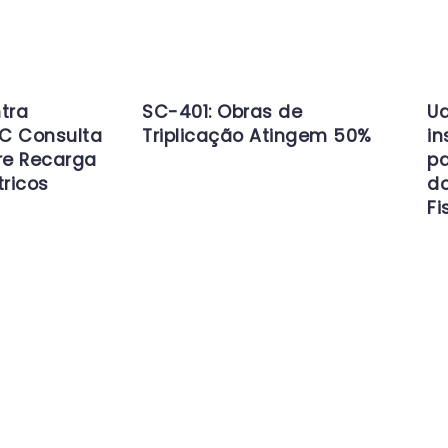
tra
SC-401: Obras de
Ud
C Consulta
Triplicação Atingem 50%
in
re Recarga
pa
tricos
d
Fi