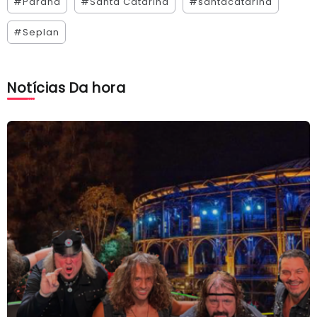
#Paraná
#Santa Catarina
#santacatarina
#Seplan
Notícias Da hora