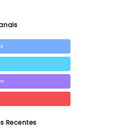
anais
ok
am
s Recentes