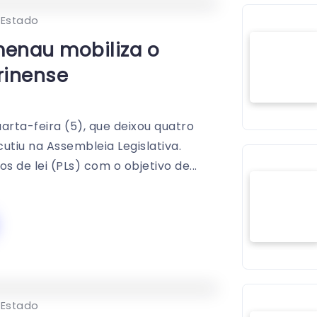
0
352
2
 Estado
enau mobiliza o
rinense
ta-feira (5), que deixou quatro
utiu na Assembleia Legislativa.
de lei (PLs) com o objetivo de...
0
376
1
 Estado