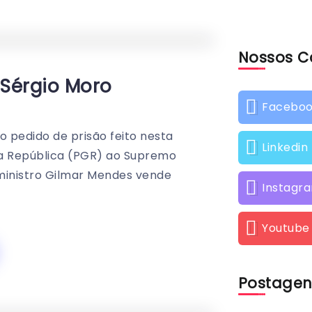
Nossos C
0
352
1
 Sérgio Moro
Facebo
o pedido de prisão feito nesta
Linkedin
da República (PGR) ao Supremo
o ministro Gilmar Mendes vende
Instagr
Youtube
Postagen