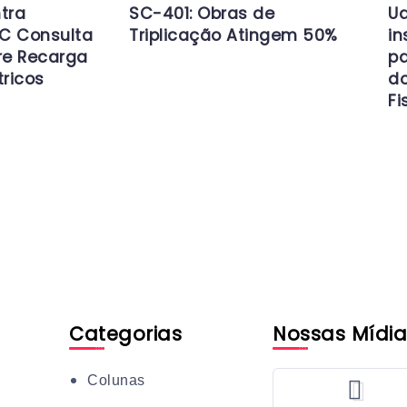
tra
SC-401: Obras de
Ud
C Consulta
Triplicação Atingem 50%
in
re Recarga
pa
tricos
d
Fi
Categorias
Nossas Mídia
Colunas