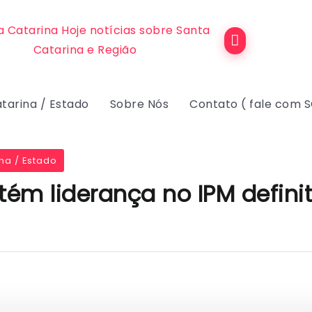
tarina / Estado
Sobre Nós
Contato ( fale com 
na / Estado
tém liderança no IPM defini
3