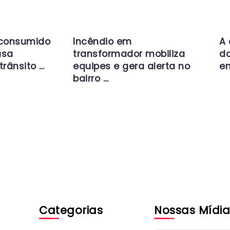
 consumido
Incêndio em
A 
usa
transformador mobiliza
da
trânsito …
equipes e gera alerta no
en
bairro …
Categorias
Nossas Mídia