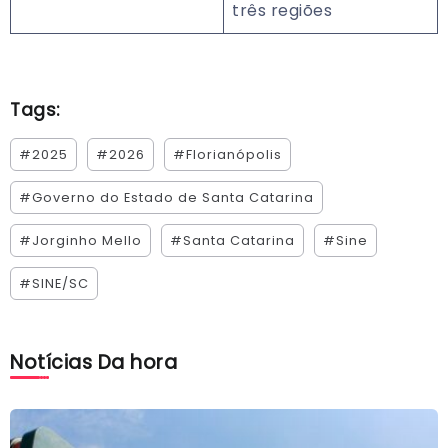
três regiões
Tags:
#2025
#2026
#Florianópolis
#Governo do Estado de Santa Catarina
#Jorginho Mello
#Santa Catarina
#Sine
#SINE/SC
Notícias Da hora