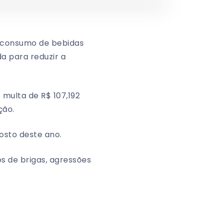
o consumo de bebidas
a para reduzir a
 multa de R$ 107,192
ção.
osto deste ano.
os de brigas, agressões