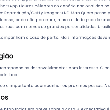
WhatsApp Figuras célebres do cenário nacional dão nom
to: Reprodução/Getty Imagens/ND Mais Quem passa po
tarinense, pode não perceber, mas a cidade guarda um
ras ruas com nomes de grandes personalidades brasil
acompanham o caso de perto. Mais informações devem
gião
 acompanha os desenvolvimentos com interesse. O ca
de local.
que é importante acompanhar os próximos passos. A s
sos
e pronunciar em breve sobre o caso. A expectativa é 