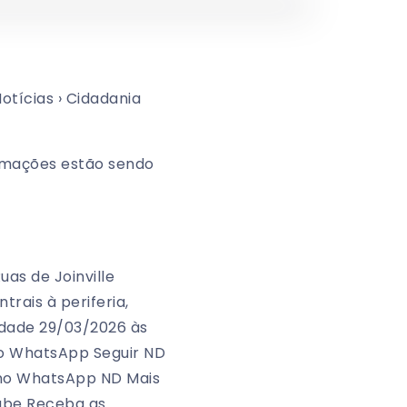
tícias › Cidadania
ormações estão sendo
as de Joinville
rais à periferia,
idade 29/03/2026 às
no WhatsApp Seguir ND
 no WhatsApp ND Mais
ube Receba as