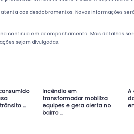
 atenta aos desdobramentos. Novas informações ser
ina continua em acompanhamento. Mais detalhes ser
ações sejam divulgadas.
 consumido
Incêndio em
A 
usa
transformador mobiliza
da
trânsito …
equipes e gera alerta no
en
bairro …