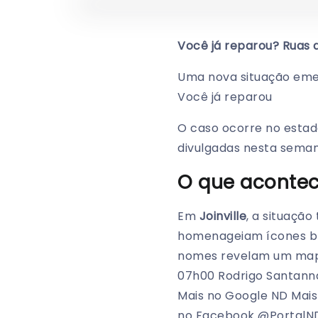
Você já reparou? Ruas d
Uma nova situação emer
Você já reparou
O caso ocorre no estad
divulgadas nesta seman
O que aconte
Em
Joinville
, a situaçã
homenageiam ícones bras
nomes revelam um mapa 
07h00 Rodrigo Santanna
Mais no Google ND Mais
no Facebook @PortalND