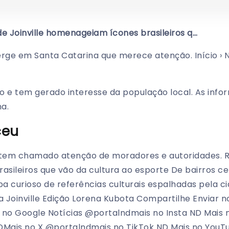
e Joinville homenageiam ícones brasileiros q…
ge em Santa Catarina que merece atenção. Início › No
o e tem gerado interesse da população local. As inf
a.
ceu
o tem chamado atenção de moradores e autoridades. Ru
ileiros que vão da cultura ao esporte De bairros cent
curioso de referências culturais espalhadas pela c
 Joinville Edição Lorena Kubota Compartilhe Enviar 
 no Google Notícias @portalndmais no Insta ND Mais
Mais no X @portalndmais no TikTok ND Mais no YouT