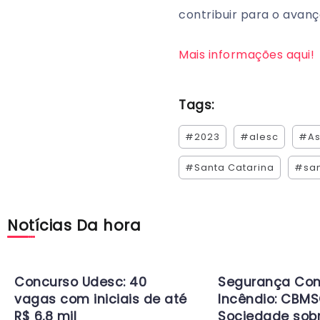
contribuir para o avan
Mais informações aqui!
Tags:
#2023
#alesc
#As
#Santa Catarina
#san
Notícias Da hora
Concurso Udesc: 40
Segurança Con
vagas com iniciais de até
Incêndio: CBMS
R$ 6,8 mil
Sociedade sob