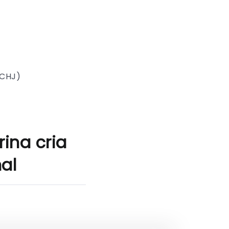
SCHJ)
ina cria
al