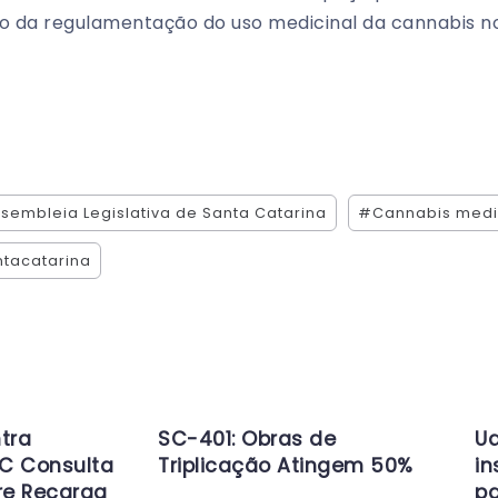
ço da regulamentação do uso medicinal da cannabis n
sembleia Legislativa de Santa Catarina
#Cannabis medi
tacatarina
tra
SC-401: Obras de
Ud
C Consulta
Triplicação Atingem 50%
in
re Recarga
pa