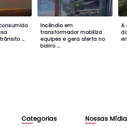
 consumido
Incêndio em
A 
usa
transformador mobiliza
da
trânsito …
equipes e gera alerta no
en
bairro …
Categorias
Nossas Mídia