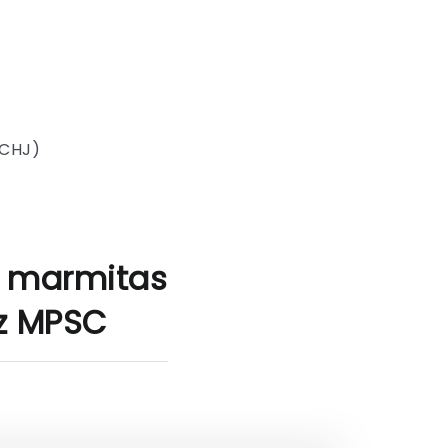
SCHJ)
e marmitas
iz MPSC