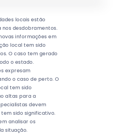
dades locais estão
a nos desdobramentos.
m novas informações em
ção local tem sido
ados. O caso tem gerado
odo o estado.
res expresam
ando o caso de perto. O
ocal tem sido
ão altas para a
Especialistas devem
em sido significativo.
em analisar os
a situação.