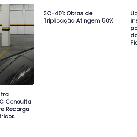
SC-401: Obras de
Ud
Triplicação Atingem 50%
in
pa
d
Fi
tra
C Consulta
re Recarga
tricos