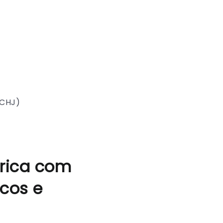
SCHJ)
órica com
icos e