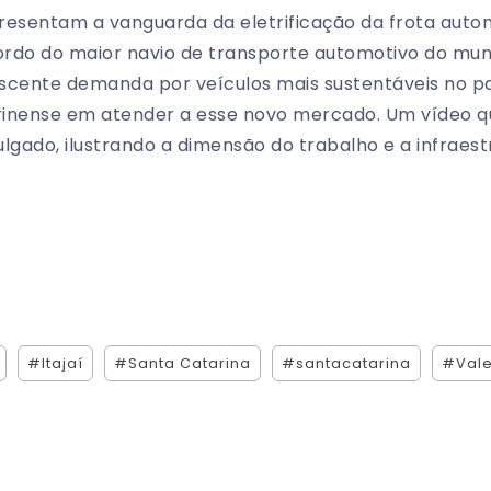
resentam a vanguarda da eletrificação da frota aut
bordo do maior navio de transporte automotivo do mu
scente demanda por veículos mais sustentáveis no p
arinense em atender a esse novo mercado. Um vídeo 
vulgado, ilustrando a dimensão do trabalho e a infraes
#Itajaí
#Santa Catarina
#santacatarina
#Vale