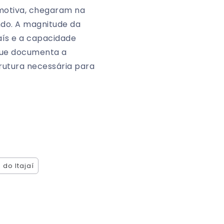
omotiva, chegaram na
ndo. A magnitude da
aís e a capacidade
que documenta a
trutura necessária para
 do Itajaí