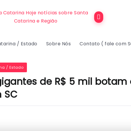
tarina / Estado
Sobre Nós
Contato ( fale com 
na / Estado
gigantes de R$ 5 mil botam
m SC