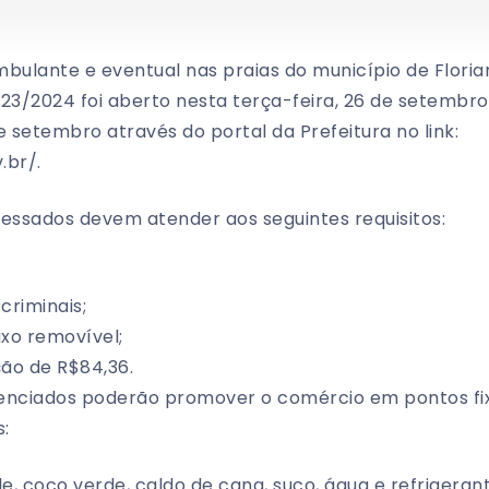
bulante e eventual nas praias do município de Floria
3/2024 foi aberto nesta terça-feira, 26 de setembro
de setembro através do portal da Prefeitura no link:
.br/.
eressados devem atender aos seguintes requisitos:
criminais;
xo removível;
ção de R$84,36.
enciados poderão promover o comércio em pontos fixo
s:
, coco verde, caldo de cana, suco, água e refrigerant