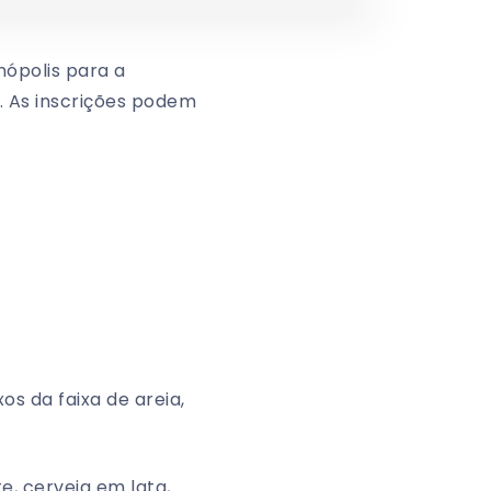
nópolis para a
. As inscrições podem
s da faixa de areia,
e, cerveja em lata,