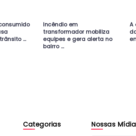
 consumido
Incêndio em
A 
usa
transformador mobiliza
da
trânsito …
equipes e gera alerta no
en
bairro …
Categorias
Nossas Mídia