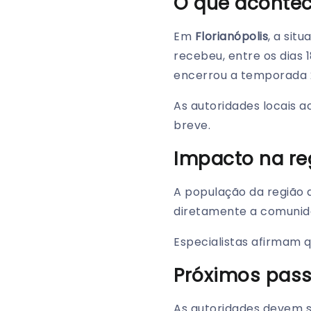
O que aconte
Em
Florianópolis
, a sit
recebeu, entre os dias 
encerrou a temporada 
As autoridades locais 
breve.
Impacto na re
A população da região
diretamente a comunida
Especialistas afirmam 
Próximos pas
As autoridades devem s