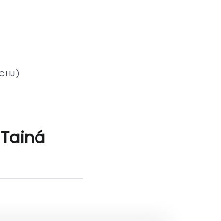
SCHJ)
 Tainá