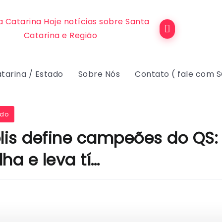
tarina / Estado
Sobre Nós
Contato ( fale com 
ado
olis define campeões do QS:
lha e leva tí…