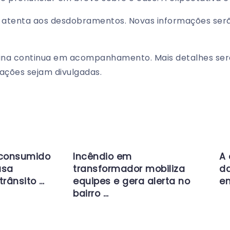
 atenta aos desdobramentos. Novas informações ser
ina continua em acompanhamento. Mais detalhes ser
ações sejam divulgadas.
 consumido
Incêndio em
A 
usa
transformador mobiliza
da
trânsito …
equipes e gera alerta no
en
bairro …