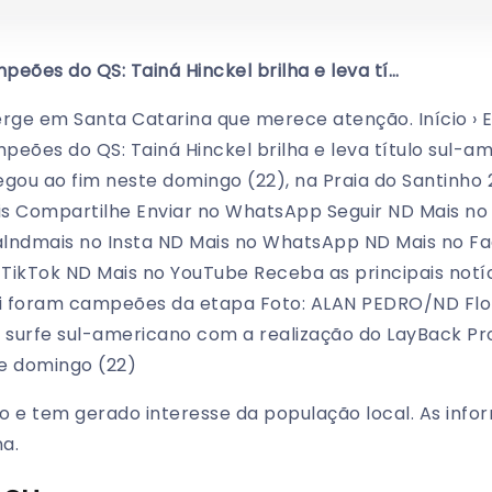
mpeões do QS: Tainá Hinckel brilha e leva tí…
ge em Santa Catarina que merece atenção. Início › E
mpeões do QS: Tainá Hinckel brilha e leva título sul-
egou ao fim neste domingo (22), na Praia do Santinho
lis Compartilhe Enviar no WhatsApp Seguir ND Mais no
alndmais no Insta ND Mais no WhatsApp ND Mais no 
TikTok ND Mais no YouTube Receba as principais not
ri foram campeões da etapa Foto: ALAN PEDRO/ND Flor
surfe sul-americano com a realização do LayBack Pro
e domingo (22)
o e tem gerado interesse da população local. As inf
a.