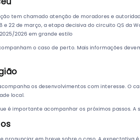
ceu
uação tem chamado atenção de moradores e autoridade
18 e 22 de março, a etapa decisiva do circuito QS da W
2025/2026 em grande estilo
acompanham o caso de perto. Mais informações devem
gião
 acompanha os desenvolvimentos com interesse. O ca
de local.
que é importante acompanhar os próximos passos. A s
sos
e pronunciar em breve sobre o caso. A expectativa é 