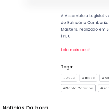
A Assembleia Legislati
de Balneário Camboriú,
Masters, realizado em L
(PL).
Leia mais aqui!
Tags:
#2023
#alesc
#As
#Santa Catarina
#san
Notícias Da hora