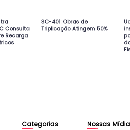
tra
SC-401: Obras de
Ud
C Consulta
Triplicação Atingem 50%
in
re Recarga
pa
tricos
d
Fi
Categorias
Nossas Mídia