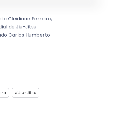
a Cleidiane Ferreira,
al de Jiu-Jitsu
utado Carlos Humberto
ira
#Jiu-Jitsu